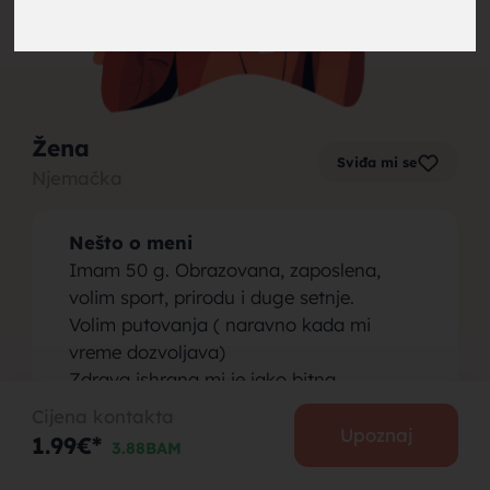
brak,
Žena
Sviđa mi se
Njemačka
muskarci
Nešto o meni
Imam 50 g. Obrazovana, zaposlena,
volim sport, prirodu i duge setnje.
Volim putovanja ( naravno kada mi
vreme dozvoljava)
za brak,
Zdrava ishrana mi je jako bitna.
Razvedena imam odraslog Sina koji ne
Cijena kontakta
zivi sa mnom.
Upoznaj
1.99€*
3.88BAM
Osoba koju tražim
Trazi muskarca od 50 do 55 godina,