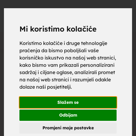
upoznaj
UPOZNAJ
0
Objavi
ZA BRAK
Mi koristimo kolačiće
Oglas
Koristimo kolačiće i druge tehnologije
praćenja da bismo poboljšali vaše
za brak,
korisničko iskustvo na našoj web stranici,
kako bismo vam prikazali personalizirani
sadržaj i ciljane oglase, analizirali promet
na našoj web stranici i razumjeli odakle
dolaze naši posjetitelji.
zene za
Slažem se
Odbijam
Promjeni moje postavke