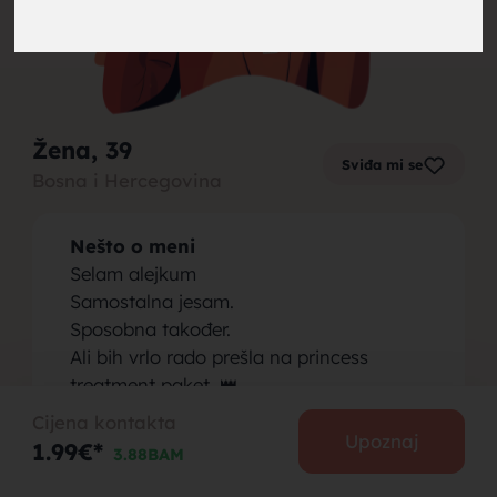
brak,
Žena
, 39
Sviđa mi se
Bosna i Hercegovina
muskarci
Nešto o meni
Selam alejkum
Samostalna jesam.
Sposobna također.
Ali bih vrlo rado prešla na princess
za brak,
treatment paket. 👑
Tražim muškarca koji će mi pokvariti
Cijena kontakta
naviku da sve moram sama. 🤭
Upoznaj
1.99€*
3.88BAM
Osoba koju tražim
A sada ozbiljno…