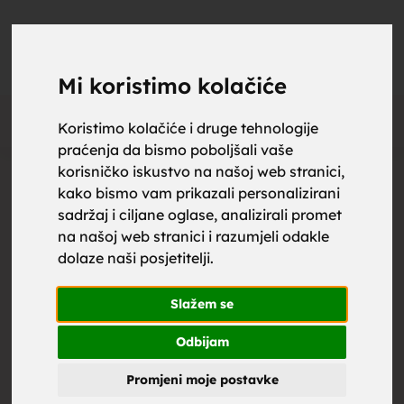
upoznaj
UPOZNAJ
0
Objavi
ZA BRAK
Mi koristimo kolačiće
Oglas
Koristimo kolačiće i druge tehnologije
praćenja da bismo poboljšali vaše
za brak,
korisničko iskustvo na našoj web stranici,
kako bismo vam prikazali personalizirani
sadržaj i ciljane oglase, analizirali promet
na našoj web stranici i razumjeli odakle
dolaze naši posjetitelji.
zene za
Slažem se
Odbijam
Promjeni moje postavke