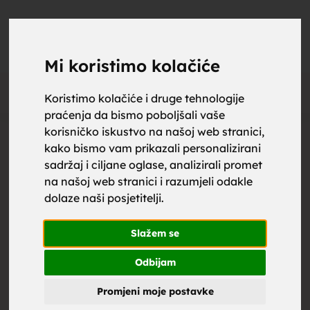
upoznaj
UPOZNAJ
0
Objavi
ZA BRAK
Mi koristimo kolačiće
Oglas
Koristimo kolačiće i druge tehnologije
praćenja da bismo poboljšali vaše
za brak,
korisničko iskustvo na našoj web stranici,
kako bismo vam prikazali personalizirani
sadržaj i ciljane oglase, analizirali promet
na našoj web stranici i razumjeli odakle
dolaze naši posjetitelji.
zene za
Slažem se
Odbijam
Promjeni moje postavke