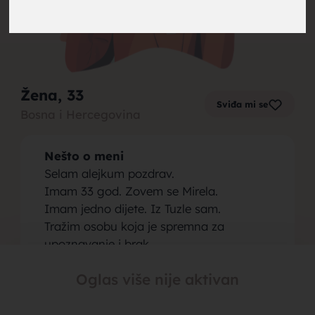
brak,
Žena
, 33
Sviđa mi se
Bosna i Hercegovina
muskarci
Nešto o meni
Selam alejkum pozdrav.
Imam 33 god. Zovem se Mirela.
Imam jedno dijete. Iz Tuzle sam.
Tražim osobu koja je spremna za
za brak,
upoznavanje i brak.
Osoba koju tražim
Oglas više nije aktivan
Tražim mirnu dušu. Godine nisu bitne!
Ne zanimaju me zezanije prevare! I
slično!