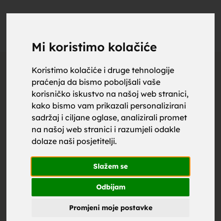
upoznaj
UPOZNAJ
0
Objavi
ZA BRAK
Mi koristimo kolačiće
Koristimo kolačiće i druge tehnologije
404
praćenja da bismo poboljšali vaše
za brak,
korisničko iskustvo na našoj web stranici,
Oglas nije pronađen
kako bismo vam prikazali personalizirani
sadržaj i ciljane oglase, analizirali promet
na našoj web stranici i razumjeli odakle
dolaze naši posjetitelji.
zene za
Slažem se
Odbijam
Promjeni moje postavke