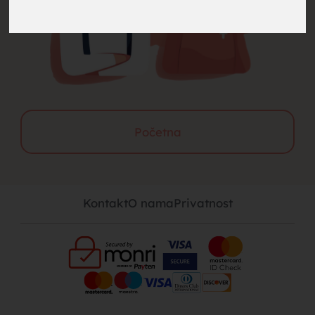
brak,
muskarci
Početna
Kontakt
O nama
Privatnost
za brak,