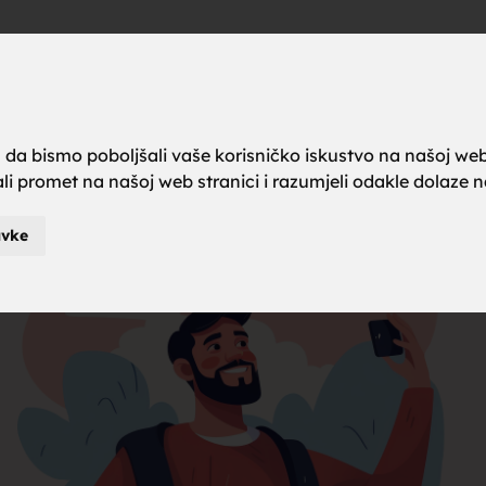
a brak, ze
Oglas
a da bismo poboljšali vaše korisničko iskustvo na našoj web
rali promet na našoj web stranici i razumjeli odakle dolaze naš
karci za b
avke
je za brak