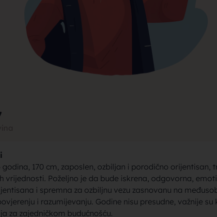
rak, traži
jke za bra
7
vina
i
brak sa se
godina, 170 cm, zaposlen, ozbiljan i porodično orijentisan, t
nih vrijednosti. Poželjno je da bude iskrena, odgovorna, emoti
ijentisana i spremna za ozbiljnu vezu zasnovanu na međus
ovjerenju i razumijevanju. Godine nisu presudne, važnije su 
elja za zajedničkom budućnošću.