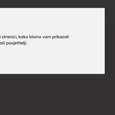
ne za
0
Objavi
 stranici, kako bismo vam prikazali
i posjetitelji.
rak,
, tražim