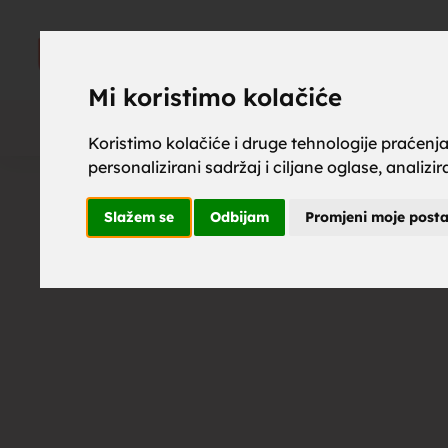
upoznaj z
UPOZNAJ
ZA BRAK
Mi koristimo kolačiće
Koristimo kolačiće i druge tehnologije praćenj
personalizirani sadržaj i ciljane oglase, analizi
brak, mus
Slažem se
Odbijam
Promjeni moje post
upoznavan