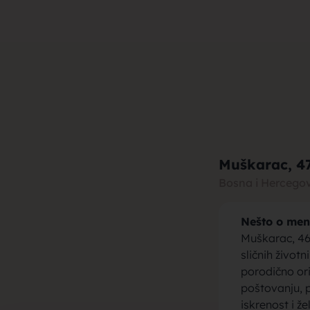
muza za b
brak, devo
Muškarac
, 4
Bosna i Hercego
Nešto o men
momci za 
Muškarac, 46 
sličnih život
porodično or
poštovanju, p
iskrenost i ž