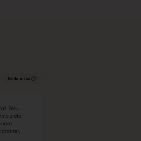
m zenu za
k sa sela,
Sviđa mi se
la, trazim
raži ženu
vno zrela,
obnom
karakter,