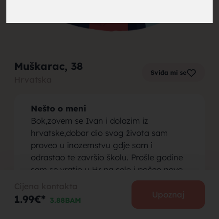
brak,
Muškarac
, 38
Sviđa mi se
Hrvatska
muskarci
Nešto o meni
Bok,zovem se Ivan i dolazim iz
hrvatske,dobar dio svog života sam
proveo u inozemstvu gdje sam i
odrastao te završio školu. Prošle godine
za brak,
sam se vratio u Hr na selo i počeo novo
poglavlje svog života. Volim prirodu i
Cijena kontakta
mir,mogu reći za sebe da sam vrlo
Upoznaj
1.99€*
3.88BAM
ambicionizna i vrijedna osoba,te bi volio
upoznati osobu sličnih manira.