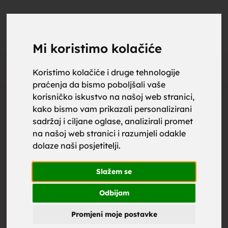
upoznaj
UPOZNAJ
0
Objavi
ZA BRAK
Mi koristimo kolačiće
Oglas
Koristimo kolačiće i druge tehnologije
praćenja da bismo poboljšali vaše
za brak,
korisničko iskustvo na našoj web stranici,
kako bismo vam prikazali personalizirani
sadržaj i ciljane oglase, analizirali promet
na našoj web stranici i razumjeli odakle
dolaze naši posjetitelji.
zene za
Slažem se
Odbijam
Promjeni moje postavke