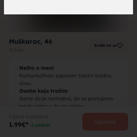
brak,
Muškarac
, 46
Sviđa mi se
Srbija
muskarci
Nešto o meni
Komunkativan zaposlen trazim srodnu
dusu.
Osoba koju tražim
Samo da je normalna, da se postujemo
za brak,
medjusobno i da se volimo.
Cijena kontakta
Upoznaj
1.99€*
3.88BAM
PODIJELI