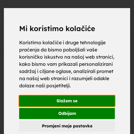
upoznaj
UPOZNAJ
0
Objavi
ZA BRAK
Mi koristimo kolačiće
Oglas
Koristimo kolačiće i druge tehnologije
praćenja da bismo poboljšali vaše
za brak,
korisničko iskustvo na našoj web stranici,
kako bismo vam prikazali personalizirani
sadržaj i ciljane oglase, analizirali promet
na našoj web stranici i razumjeli odakle
dolaze naši posjetitelji.
zene za
Slažem se
Odbijam
Promjeni moje postavke