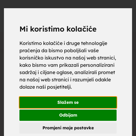
upoznaj
UPOZNAJ
0
Objavi
ZA BRAK
Mi koristimo kolačiće
Oglas
Koristimo kolačiće i druge tehnologije
praćenja da bismo poboljšali vaše
za brak,
korisničko iskustvo na našoj web stranici,
kako bismo vam prikazali personalizirani
sadržaj i ciljane oglase, analizirali promet
na našoj web stranici i razumjeli odakle
dolaze naši posjetitelji.
zene za
Slažem se
Odbijam
Promjeni moje postavke