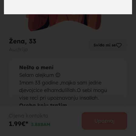
brak,
Žena
, 33
Sviđa mi se
Austrija
muskarci
Nešto o meni
Selam alejkum 😊
Imam 33 godine ,majka sam jedne
djevojcice elhamdulillah.O sebi mogu
vise reci pri upoznavanju insallah.
za brak,
Osoba koju tražim
Voljela bih upoznati muskarca 34 -45
Cijena kontakta
godina.Da je lijepog ahlaka ,vrijedan i
Upoznaj
1.99€*
3.88BAM
saburli 😊.Ostala pitanja,osobine ,sa
jedne i druge strane se moze uvidjeti u