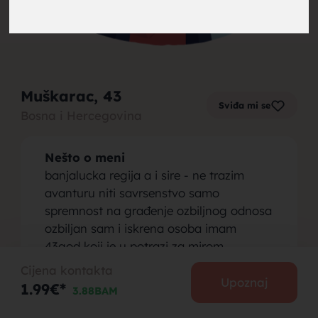
brak,
Muškarac
, 43
Sviđa mi se
Bosna i Hercegovina
muskarci
Nešto o meni
banjalucka regija a i sire - ne trazim
avanturu niti savrsenstvo samo
spremnost na građenje ozbiljnog odnosa
ozbiljan sam i iskrena osoba imam
za brak,
43god koji je u potrazi za mirom
emocijom i postovanjem nemam djecu
Cijena kontakta
Osoba koju tražim
Upoznaj
1.99€*
3.88BAM
molim da se jave ozbiljne i slobodne za
ozbiljno druzenje ako Bog da i slazemo