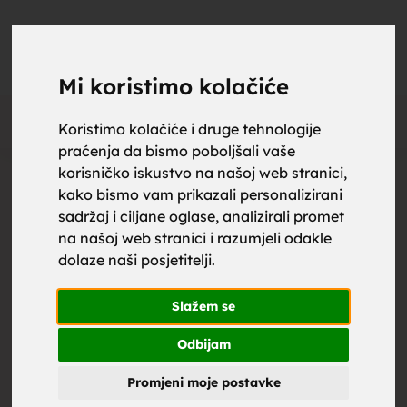
upoznaj
UPOZNAJ
0
Objavi
ZA BRAK
Mi koristimo kolačiće
Oglas
Koristimo kolačiće i druge tehnologije
praćenja da bismo poboljšali vaše
za brak,
korisničko iskustvo na našoj web stranici,
kako bismo vam prikazali personalizirani
sadržaj i ciljane oglase, analizirali promet
na našoj web stranici i razumjeli odakle
dolaze naši posjetitelji.
zene za
Slažem se
Odbijam
Promjeni moje postavke