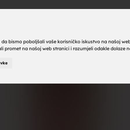
a brak, ze
Oglas
a da bismo poboljšali vaše korisničko iskustvo na našoj web
rali promet na našoj web stranici i razumjeli odakle dolaze naš
karci za b
avke
je za brak