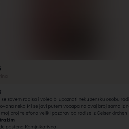
rak, traži
jke za bra
5
vina
i
brak sa se
 se zovem radisa i voleo bi upoznati neku zensku osobu radi
sovana neka Mi se javi putem vocapa na ovaj broj samo iz
r moj broj telefona veliki pozdrav od radise iz Gelsenkirchen
tražim
de postena Komjnikativna