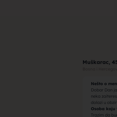
muza za b
brak, devo
Muškarac
, 4
Bosna i Hercego
Nešto o men
momci za 
Dobar Dan ja
neka zaitere
dolazi u obzi
Osoba koju 
Trazim da bu