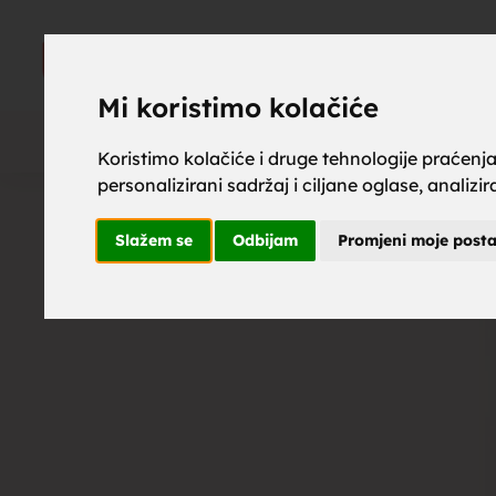
upoznaj z
UPOZNAJ
ZA BRAK
Mi koristimo kolačiće
Koristimo kolačiće i druge tehnologije praćenj
personalizirani sadržaj i ciljane oglase, analizi
brak, mus
Slažem se
Odbijam
Promjeni moje post
upoznavan