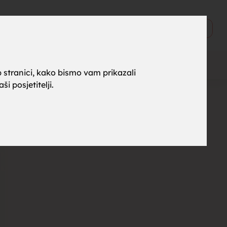
ne za
0
Objavi
 stranici, kako bismo vam prikazali
i posjetitelji.
rak,
, tražim