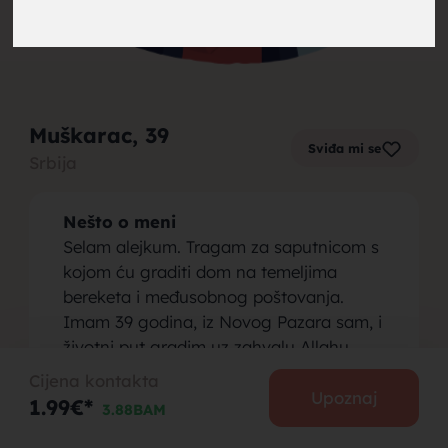
brak,
Muškarac
, 39
Sviđa mi se
Srbija
muskarci
Nešto o meni
Selam alejkum. Tragam za saputnicom s
kojom ću graditi dom na temeljima
bereketa i međusobnog poštovanja.
Imam 39 godina, iz Novog Pazara sam, i
za brak,
životni put gradim uz zahvalu Allahu
(Elhamdulillah). Kao nepušač, cijenim
Cijena kontakta
zdravo tijelo i čist duh, pa isto tražim i od
Upoznaj
1.99€*
3.88BAM
svoje buduće hanume.
Osoba koju tražim