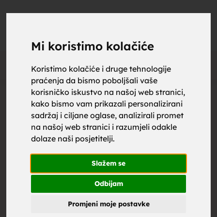
upoznaj
UPOZNAJ
0
Objavi
ZA BRAK
Mi koristimo kolačiće
Oglas
Koristimo kolačiće i druge tehnologije
praćenja da bismo poboljšali vaše
za brak,
korisničko iskustvo na našoj web stranici,
kako bismo vam prikazali personalizirani
sadržaj i ciljane oglase, analizirali promet
na našoj web stranici i razumjeli odakle
dolaze naši posjetitelji.
zene za
Slažem se
Odbijam
Promjeni moje postavke