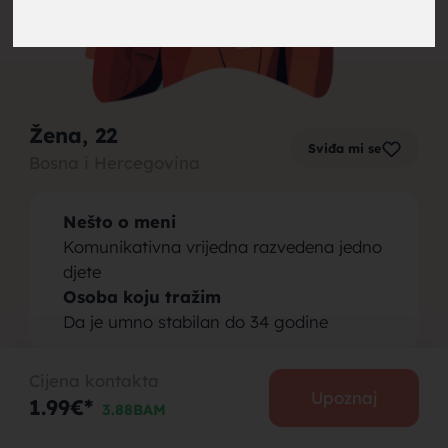
brak,
Žena
, 22
Sviđa mi se
Bosna i Hercegovina
muskarci
Nešto o meni
Komunikativna vrijedna razvedena jedno
djete
Osoba koju tražim
Da je umno stabilan do 34 godine
za brak,
Cijena kontakta
PODIJELI
Upoznaj
1.99€*
3.88BAM