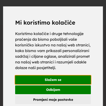
upoznaj
UPOZNAJ
0
Objavi
ZA BRAK
Mi koristimo kolačiće
Oglas
Koristimo kolačiće i druge tehnologije
praćenja da bismo poboljšali vaše
za brak,
korisničko iskustvo na našoj web stranici,
kako bismo vam prikazali personalizirani
sadržaj i ciljane oglase, analizirali promet
na našoj web stranici i razumjeli odakle
dolaze naši posjetitelji.
zene za
Slažem se
Odbijam
Promjeni moje postavke