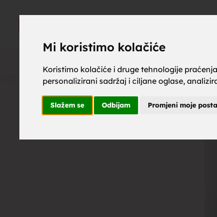
upoznaj z
UPOZNAJ
ZA BRAK
Mi koristimo kolačiće
Koristimo kolačiće i druge tehnologije praćenj
personalizirani sadržaj i ciljane oglase, analizi
brak, mus
Slažem se
Odbijam
Promjeni moje post
upoznavan