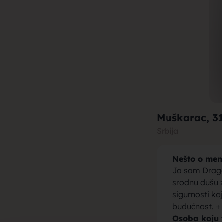
muza za b
brak, devo
Muškarac
, 3
Srbija
Nešto o men
momci za 
Ja sam Draga
srodnu dušu z
sigurnosti ko
budućnost. +
Osoba koju 