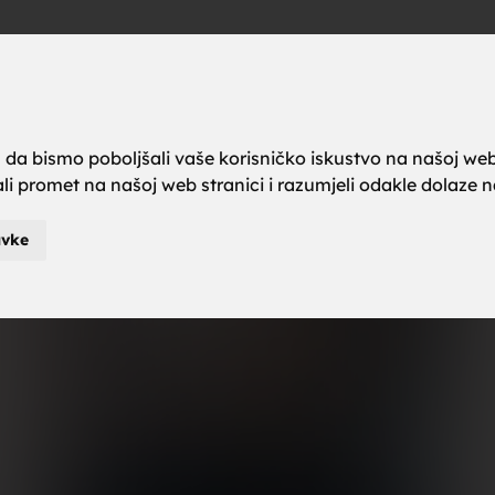
a brak, ze
Oglas
a da bismo poboljšali vaše korisničko iskustvo na našoj web
rali promet na našoj web stranici i razumjeli odakle dolaze naš
karci za b
avke
je za brak