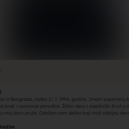
rak, traži
jke za bra
1
i
brak sa se
n iz Beograda, rođen 17. 7. 1994. godine. Imam sopstvenu k
a brak i osnivanje porodice. Želim decu i zajednički život u m
ju moj dom pruža. Ozbiljan sam dečko koji traži ozbiljnu dev
tražim