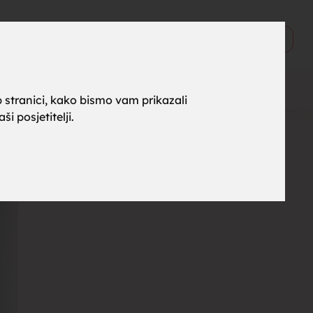
ne za
0
Objavi
 stranici, kako bismo vam prikazali
i posjetitelji.
rak,
, tražim