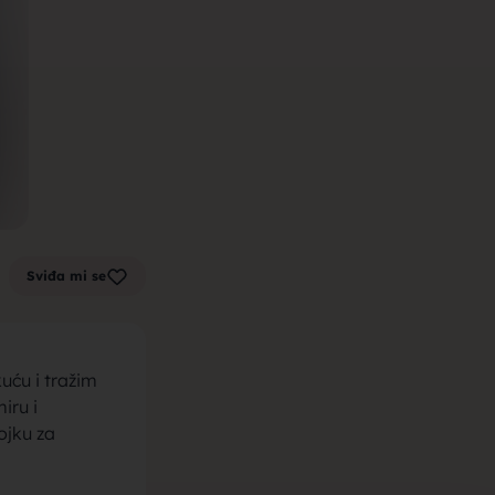
m zenu za
k sa sela,
Sviđa mi se
la, trazim
uću i tražim
iru i
ojku za