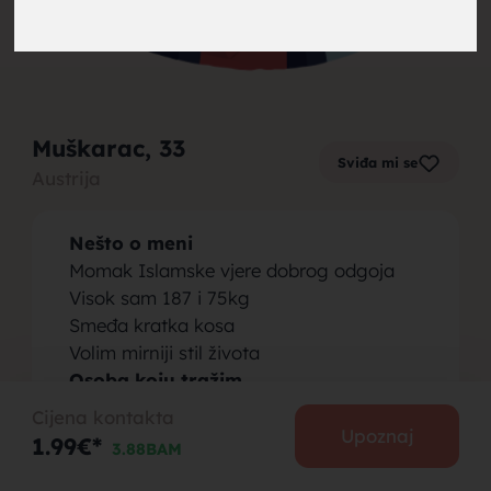
brak,
Muškarac
, 33
Sviđa mi se
Austrija
muskarci
Nešto o meni
Momak Islamske vjere dobrog odgoja
Visok sam 187 i 75kg
Smeđa kratka kosa
Volim mirniji stil života
za brak,
Osoba koju tražim
Trazim djevojku od 20 do 30 godina
Cijena kontakta
Da je Islamske vjeroispovijesti
Upoznaj
1.99€*
3.88BAM
Ne bih zelijo da ima prikolicu sa sobom
(nadam se da razumijete)