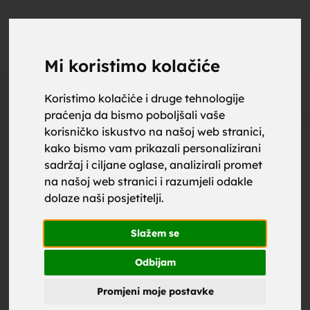
upoznaj
UPOZNAJ
0
Objavi
ZA BRAK
Mi koristimo kolačiće
Oglas
Koristimo kolačiće i druge tehnologije
praćenja da bismo poboljšali vaše
za brak,
korisničko iskustvo na našoj web stranici,
kako bismo vam prikazali personalizirani
sadržaj i ciljane oglase, analizirali promet
na našoj web stranici i razumjeli odakle
dolaze naši posjetitelji.
zene za
Slažem se
Odbijam
Promjeni moje postavke