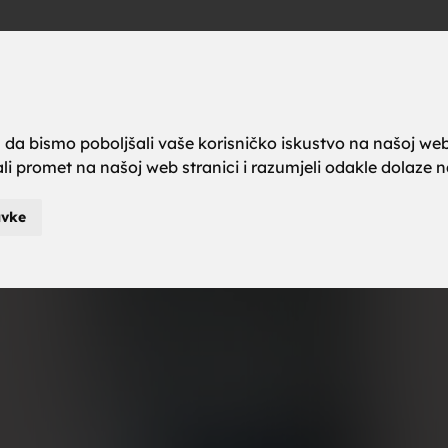
a brak, ze
Oglas
a da bismo poboljšali vaše korisničko iskustvo na našoj web
rali promet na našoj web stranici i razumjeli odakle dolaze naš
karci za b
avke
je za brak