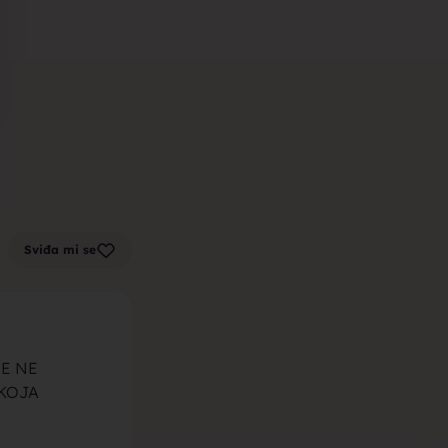
m zenu za
k sa sela,
Sviđa mi se
la, trazim
E NE
 KOJA