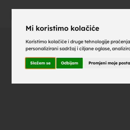
upoznaj z
UPOZNAJ
ZA BRAK
Mi koristimo kolačiće
Koristimo kolačiće i druge tehnologije praćenj
personalizirani sadržaj i ciljane oglase, analizi
brak, mus
Slažem se
Odbijam
Promjeni moje post
upoznavan