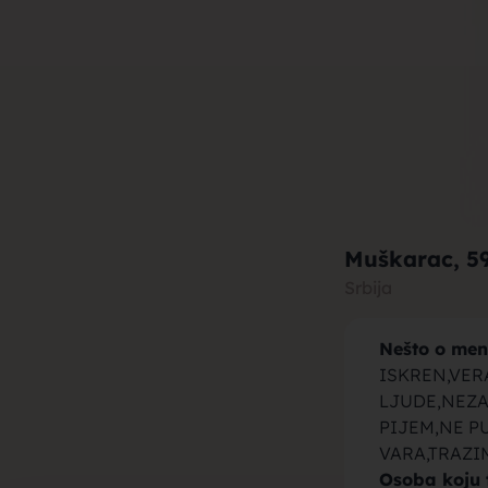
muza za b
brak, devo
Muškarac
, 5
Srbija
Nešto o men
momci za 
ISKREN,VER
LJUDE,NEZA
PIJEM,NE P
VARA,TRAZI
Osoba koju 