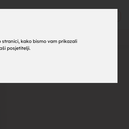
ne za
0
Objavi
 stranici, kako bismo vam prikazali
i posjetitelji.
rak,
, tražim