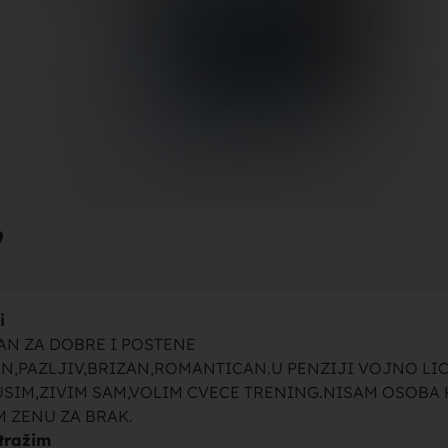
rak, traži
jke za bra
9
i
brak sa se
AN ZA DOBRE I POSTENE
N,PAZLJIV,BRIZAN,ROMANTICAN.U PENZIJI VOJNO LIC
USIM,ZIVIM SAM,VOLIM CVECE TRENING.NISAM OSOBA
M ZENU ZA BRAK.
tražim