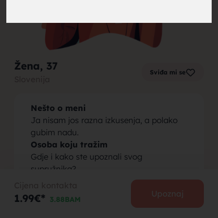
brak,
Žena
, 37
Sviđa mi se
Slovenija
muskarci
Nešto o meni
Ja nisam jos razna izkusenja, a polako
gubim nadu.
Osoba koju tražim
Gdje i kako ste upoznali svog
za brak,
supružnika?
(Dajte ideju neoženjenim i neudatim 🙂)
Cijena kontakta
Upoznaj
1.99€*
3.88BAM
PODIJELI