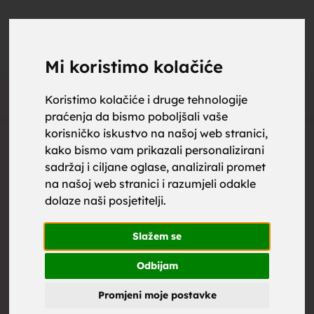
upoznaj
UPOZNAJ
0
Objavi
ZA BRAK
Mi koristimo kolačiće
Oglas
Koristimo kolačiće i druge tehnologije
praćenja da bismo poboljšali vaše
za brak,
korisničko iskustvo na našoj web stranici,
kako bismo vam prikazali personalizirani
sadržaj i ciljane oglase, analizirali promet
na našoj web stranici i razumjeli odakle
dolaze naši posjetitelji.
zene za
Slažem se
Odbijam
Promjeni moje postavke