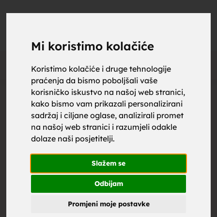
upoznaj
UPOZNAJ
0
Objavi
ZA BRAK
Mi koristimo kolačiće
Oglas
Koristimo kolačiće i druge tehnologije
praćenja da bismo poboljšali vaše
za brak,
korisničko iskustvo na našoj web stranici,
kako bismo vam prikazali personalizirani
sadržaj i ciljane oglase, analizirali promet
na našoj web stranici i razumjeli odakle
dolaze naši posjetitelji.
zene za
Slažem se
Odbijam
Promjeni moje postavke