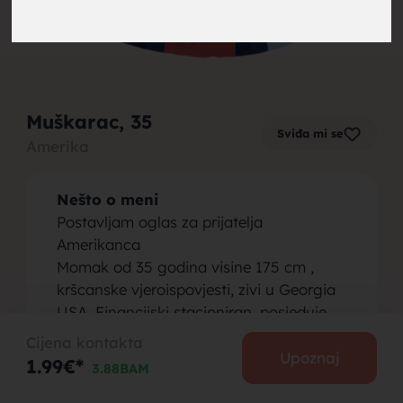
brak,
Muškarac
, 35
Sviđa mi se
Amerika
muskarci
Nešto o meni
Postavljam oglas za prijatelja
Amerikanca
Momak od 35 godina visine 175 cm ,
kršcanske vjeroispovjesti, zivi u Georgia
za brak,
USA. Financijski stacioniran, posjeduje
svoju kucu, automobile, zemlju.
Cijena kontakta
Osoba koju tražim
Upoznaj
1.99€*
3.88BAM
Trazim partnerku krscanske
vjeroispovjesti, koja je vjerna, skromna i