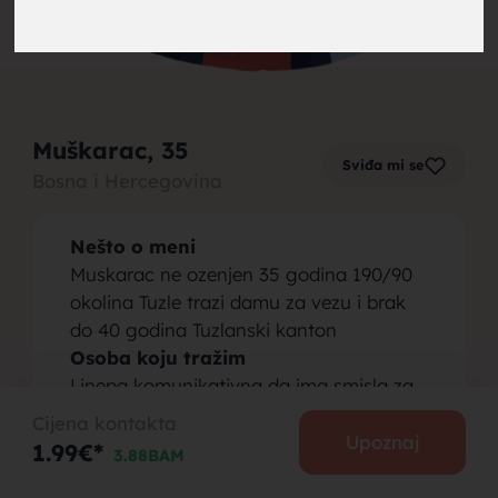
brak,
Muškarac
, 35
Sviđa mi se
Bosna i Hercegovina
muskarci
Nešto o meni
Muskarac ne ozenjen 35 godina 190/90
okolina Tuzle trazi damu za vezu i brak
do 40 godina Tuzlanski kanton
Osoba koju tražim
za brak,
Linepa komunikativna da ima smisla za
humor
Cijena kontakta
Upoznaj
1.99€*
3.88BAM
PODIJELI