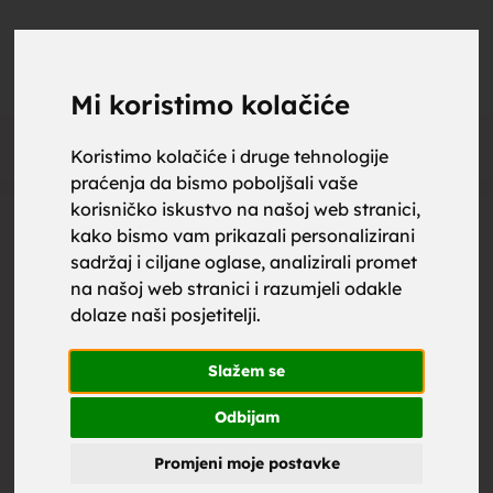
upoznaj
UPOZNAJ
0
Objavi
ZA BRAK
Mi koristimo kolačiće
Oglas
Koristimo kolačiće i druge tehnologije
praćenja da bismo poboljšali vaše
za brak,
korisničko iskustvo na našoj web stranici,
kako bismo vam prikazali personalizirani
sadržaj i ciljane oglase, analizirali promet
na našoj web stranici i razumjeli odakle
dolaze naši posjetitelji.
zene za
Slažem se
Odbijam
Promjeni moje postavke