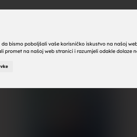
a brak, ze
Oglas
a da bismo poboljšali vaše korisničko iskustvo na našoj web
rali promet na našoj web stranici i razumjeli odakle dolaze naš
karci za b
avke
je za brak