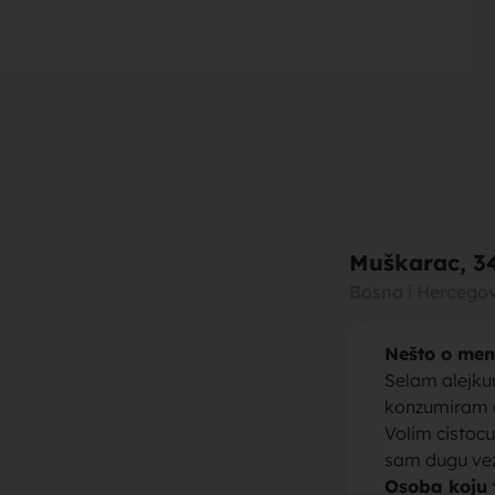
muza za b
brak, devo
Muškarac
, 3
Bosna i Hercego
Nešto o men
momci za 
Selam alejku
konzumiram al
Volim cistoc
sam dugu vezu
Osoba koju 