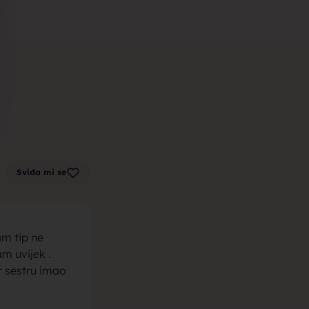
m zenu za
k sa sela,
Sviđa mi se
la, trazim
am tip ne
m uvijek .
 sestru imao