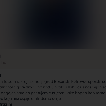
rak, traži
jke za bra
4
vina
i
brak sa se
m tu sam iz krajine manji grad Bosanski Petrovac sporski s
kohol cigare drogu nit kocku hvala Allahu dz.s nasmijan sa
u odgojen sam da postujem curu/zenu ako bogda kao mater
 koja nije uspijela ali idemo dalje
tražim