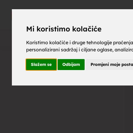
upoznaj z
UPOZNAJ
ZA BRAK
Mi koristimo kolačiće
Koristimo kolačiće i druge tehnologije praćenj
personalizirani sadržaj i ciljane oglase, analizi
brak, mus
Slažem se
Odbijam
Promjeni moje post
upoznavan