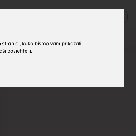
ne za
0
Objavi
 stranici, kako bismo vam prikazali
i posjetitelji.
rak,
, tražim