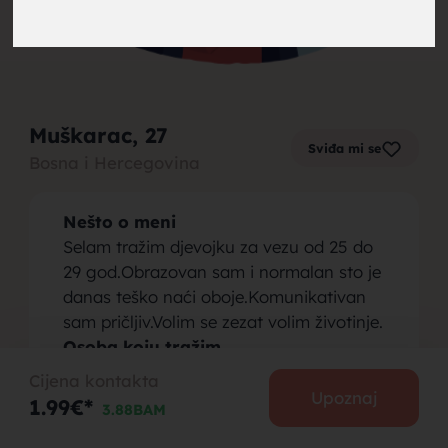
brak,
Muškarac
, 27
Sviđa mi se
Bosna i Hercegovina
muskarci
Nešto o meni
Selam tražim djevojku za vezu od 25 do
29 god.Obrazovan sam i normalan sto je
danas teško naći oboje.Komunikativan
sam pričljiv.Volim se zezat volim životinje.
za brak,
Osoba koju tražim
Sličnog sebi da je komunikativna.Da nije
Cijena kontakta
ufurana okolica
Upoznaj
1.99€*
3.88BAM
Tesanj,Jelah,Maglaj,Teslić