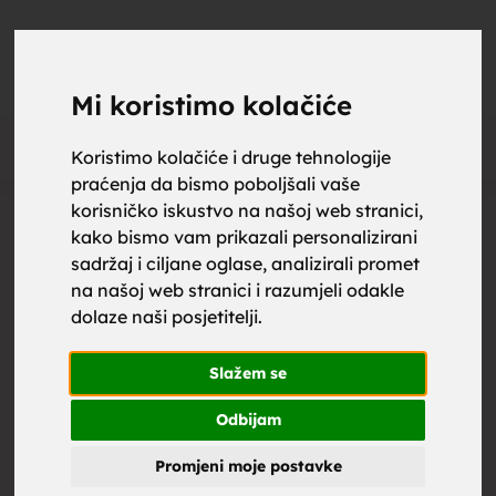
upoznaj
UPOZNAJ
0
Objavi
ZA BRAK
Mi koristimo kolačiće
Oglas
Koristimo kolačiće i druge tehnologije
praćenja da bismo poboljšali vaše
za brak,
korisničko iskustvo na našoj web stranici,
kako bismo vam prikazali personalizirani
sadržaj i ciljane oglase, analizirali promet
na našoj web stranici i razumjeli odakle
dolaze naši posjetitelji.
zene za
Slažem se
Odbijam
Promjeni moje postavke