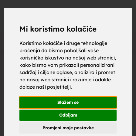
upoznaj
UPOZNAJ
0
Objavi
ZA BRAK
Mi koristimo kolačiće
Oglas
Koristimo kolačiće i druge tehnologije
praćenja da bismo poboljšali vaše
za brak,
korisničko iskustvo na našoj web stranici,
kako bismo vam prikazali personalizirani
sadržaj i ciljane oglase, analizirali promet
na našoj web stranici i razumjeli odakle
dolaze naši posjetitelji.
zene za
Slažem se
Odbijam
Promjeni moje postavke