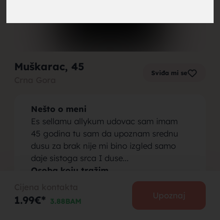
brak,
Muškarac
, 45
Sviđa mi se
Crna Gora
muskarci
Nešto o meni
Es sellamu allykum udovac sam imam
45 godina tu sam da upoznam srednu
dusu za brak nije mi bino izgled samo
daje sistoga srca I duse...
za brak,
Osoba koju tražim
Bitno je samo da ima cistog srca I duse
Cijena kontakta
izgled nije toliko vazan
Upoznaj
1.99€*
3.88BAM