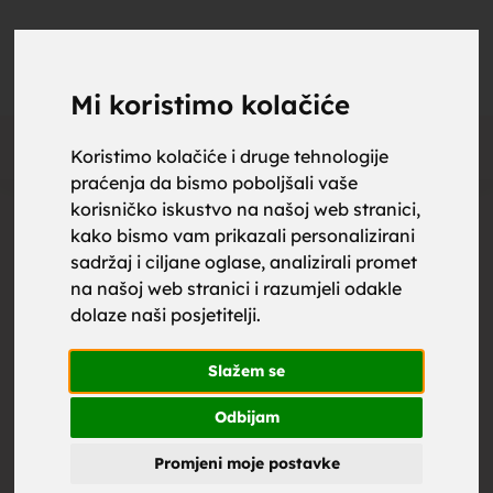
upoznaj
UPOZNAJ
0
Objavi
ZA BRAK
Mi koristimo kolačiće
Oglas
Koristimo kolačiće i druge tehnologije
praćenja da bismo poboljšali vaše
za brak,
korisničko iskustvo na našoj web stranici,
kako bismo vam prikazali personalizirani
sadržaj i ciljane oglase, analizirali promet
na našoj web stranici i razumjeli odakle
dolaze naši posjetitelji.
zene za
Slažem se
Odbijam
Promjeni moje postavke