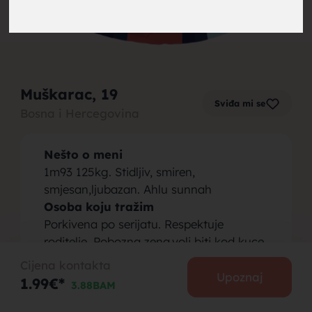
brak,
Muškarac
, 19
Sviđa mi se
Bosna i Hercegovina
muskarci
Nešto o meni
1m93 125kg. Stidljiv, smiren,
smjesan,ljubazan. Ahlu sunnah
Osoba koju tražim
Porkivena po serijatu. Respektuje
za brak,
roditelje. Pobozna zena.voli biti kod kuce.
Voli se smijati. Hodati po planinama i jos
Cijena kontakta
punl stvari…
Upoznaj
1.99€*
3.88BAM