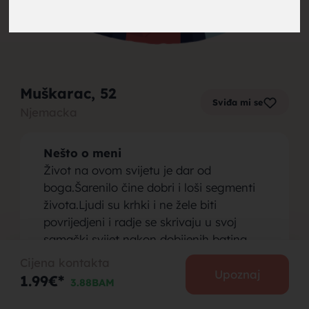
brak,
Muškarac
, 52
Sviđa mi se
Njemacka
muskarci
Nešto o meni
Život na ovom svijetu je dar od
boga.Šarenilo čine dobri i loši segmenti
života.Ljudi su krhki i ne žele biti
povrijedjeni i radje se skrivaju u svoj
za brak,
samački svijet nakon dobijenih batina
života umjesto da kroz to ojačaju i izađju
Cijena kontakta
jači i spremniji i dokažu da sa njima nije
Upoznaj
1.99€*
3.88BAM
još gotovo.Čovjek i žena su stvoreni da
budu skupa,pružimo sebi još jednu