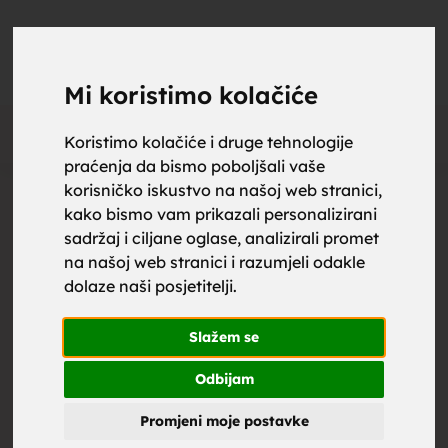
upoznaj
UPOZNAJ
0
Objavi
ZA BRAK
Mi koristimo kolačiće
Oglas
Koristimo kolačiće i druge tehnologije
praćenja da bismo poboljšali vaše
za brak,
korisničko iskustvo na našoj web stranici,
kako bismo vam prikazali personalizirani
sadržaj i ciljane oglase, analizirali promet
na našoj web stranici i razumjeli odakle
dolaze naši posjetitelji.
zene za
Slažem se
Odbijam
Promjeni moje postavke