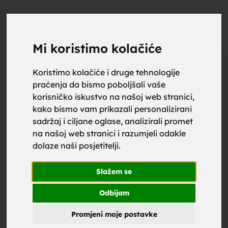
upoznaj
UPOZNAJ
0
Objavi
ZA BRAK
Mi koristimo kolačiće
Oglas
Koristimo kolačiće i druge tehnologije
praćenja da bismo poboljšali vaše
za brak,
korisničko iskustvo na našoj web stranici,
kako bismo vam prikazali personalizirani
sadržaj i ciljane oglase, analizirali promet
na našoj web stranici i razumjeli odakle
dolaze naši posjetitelji.
zene za
Slažem se
Odbijam
Promjeni moje postavke