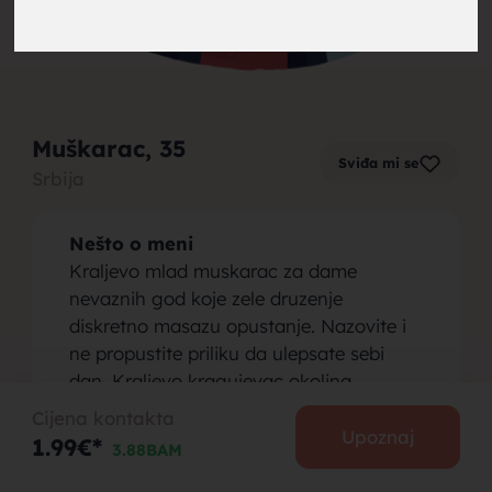
brak,
Muškarac
, 35
Sviđa mi se
Srbija
muskarci
Nešto o meni
Kraljevo mlad muskarac za dame
nevaznih god koje zele druzenje
diskretno masazu opustanje. Nazovite i
ne propustite priliku da ulepsate sebi
za brak,
dan. Kraljevo kragujevac okolina.
Osoba koju tražim
Cijena kontakta
Kraljevo mlad muskarac za dame
Upoznaj
1.99€*
3.88BAM
nevaznih god koje zele druzenje
diskretno masazu opustanje. Nazovite i