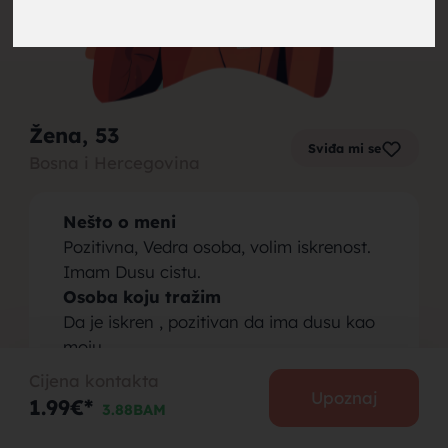
brak,
Žena
, 53
Sviđa mi se
Bosna i Hercegovina
muskarci
Nešto o meni
Pozitivna, Vedra osoba, volim iskrenost.
Imam Dusu cistu.
Osoba koju tražim
Da je iskren , pozitivan da ima dusu kao
za brak,
moju.
Cijena kontakta
Upoznaj
1.99€*
3.88BAM
PODIJELI