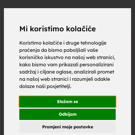
upoznaj
UPOZNAJ
0
Objavi
ZA BRAK
Mi koristimo kolačiće
Oglas
Koristimo kolačiće i druge tehnologije
praćenja da bismo poboljšali vaše
za brak,
korisničko iskustvo na našoj web stranici,
kako bismo vam prikazali personalizirani
sadržaj i ciljane oglase, analizirali promet
na našoj web stranici i razumjeli odakle
dolaze naši posjetitelji.
zene za
Slažem se
Odbijam
Promjeni moje postavke