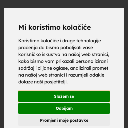
upoznaj
UPOZNAJ
0
Objavi
ZA BRAK
Mi koristimo kolačiće
Oglas
Koristimo kolačiće i druge tehnologije
praćenja da bismo poboljšali vaše
za brak,
korisničko iskustvo na našoj web stranici,
kako bismo vam prikazali personalizirani
sadržaj i ciljane oglase, analizirali promet
na našoj web stranici i razumjeli odakle
dolaze naši posjetitelji.
zene za
Slažem se
Odbijam
Promjeni moje postavke