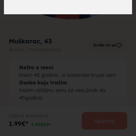
brak,
Muškarac
, 43
Sviđa mi se
Bosna i Hercegovina
muskarci
Nešto o meni
imam 43 godine . iz bosanske krupe sam
Osoba koju tražim
trazim ozbiljnu zenu za vezu,brak do
45godina.
za brak,
Cijena kontakta
PODIJELI
Upoznaj
1.99€*
3.88BAM