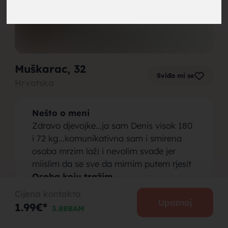
brak,
Muškarac
, 32
Sviđa mi se
Hrvatska
muskarci
Nešto o meni
Zdravo djevojke...ja sam Denis visok 180
i 72 kg...komunikativna sam i smirena
osoba mrzim laži i nevolim svađe jer
miislim da se sve da mirnim putem rjesit
za brak,
Osoba koju tražim
Neka djevojka ozbiljna da želi miran
Cijena kontakta
život uz nekog i obitelj
Upoznaj
1.99€*
3.88BAM