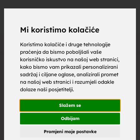
upoznaj
UPOZNAJ
0
Objavi
ZA BRAK
Mi koristimo kolačiće
Oglas
Koristimo kolačiće i druge tehnologije
praćenja da bismo poboljšali vaše
za brak,
korisničko iskustvo na našoj web stranici,
kako bismo vam prikazali personalizirani
sadržaj i ciljane oglase, analizirali promet
na našoj web stranici i razumjeli odakle
dolaze naši posjetitelji.
zene za
Slažem se
Odbijam
Promjeni moje postavke