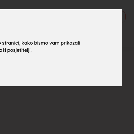
ne za
0
Objavi
 stranici, kako bismo vam prikazali
i posjetitelji.
rak,
, tražim