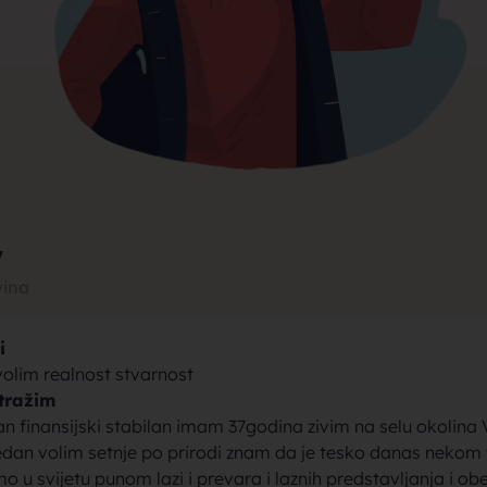
rak, traži
jke za bra
7
vina
i
brak sa se
olim realnost stvarnost
tražim
n finansijski stabilan imam 37godina zivim na selu okolina 
dan volim setnje po prirodi znam da je tesko danas nekom v
o u svijetu punom lazi i prevara i laznih predstavljanja i ob