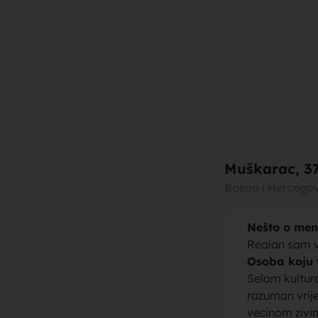
muza za b
brak, devo
Muškarac
, 3
Bosna i Hercego
Nešto o men
momci za 
Realan sam v
Osoba koju 
Selam kultura
razuman vrije
vecinom zivim