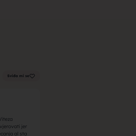
m zenu za
k sa sela,
Sviđa mi se
la, trazim
Viteza
jerovati jer
ecanja al sta