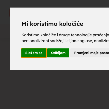
upoznaj z
UPOZNAJ
ZA BRAK
Mi koristimo kolačiće
Koristimo kolačiće i druge tehnologije praćenj
personalizirani sadržaj i ciljane oglase, analizi
brak, mus
Slažem se
Odbijam
Promjeni moje post
upoznavan