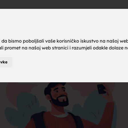
a brak, ze
Oglas
a da bismo poboljšali vaše korisničko iskustvo na našoj web
rali promet na našoj web stranici i razumjeli odakle dolaze naš
karci za b
avke
je za brak