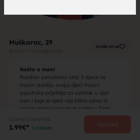
brak,
Muškarac
, 29
Sviđa mi se
Bosna i Hercegovina
muskarci
Nešto o meni
Pozdrav samohrani otac 3 djece ne
trazim daldilju svojoj djeci trazim
saputnika prijetelja za ostatak u vjeri
sam i koje je vjere nije bitno samo si
za brak,
inshan radno sposoban radim u firmi
vikend svaki slobodan da se posvetim
Cijena kontakta
svojoj porodici pa bujrum ko zeli neka se
Upoznaj
1.99€*
3.88BAM
javi
Osoba koju tražim