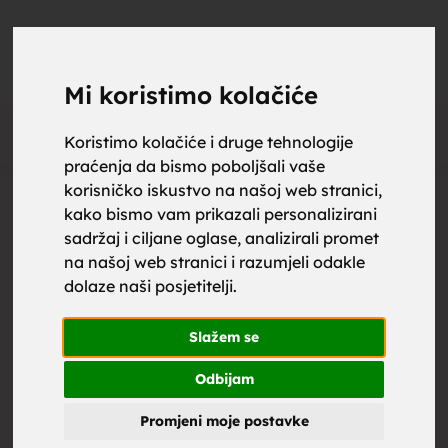
upoznaj
UPOZNAJ
0
Objavi
ZA BRAK
Mi koristimo kolačiće
Oglas
Koristimo kolačiće i druge tehnologije
praćenja da bismo poboljšali vaše
za brak,
korisničko iskustvo na našoj web stranici,
kako bismo vam prikazali personalizirani
sadržaj i ciljane oglase, analizirali promet
na našoj web stranici i razumjeli odakle
dolaze naši posjetitelji.
zene za
Slažem se
Odbijam
Promjeni moje postavke