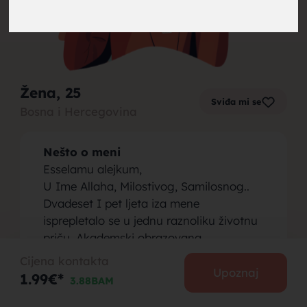
brak,
Žena
, 25
Sviđa mi se
Bosna i Hercegovina
muskarci
Nešto o meni
Esselamu alejkum,
U Ime Allaha, Milostivog, Samilosnog..
Dvadeset I pet ljeta iza mene
isprepletalo se u jednu raznoliku životnu
za brak,
priču. Akademski obrazovana,
tradicionalno odgajana stavljam vjeru
Cijena kontakta
kao vodilju životnih odluka. Samohrana
Upoznaj
1.99€*
3.88BAM
sam majka jednog diiivnog dječaka
kojeg sam dobila iz prethodnog braka.