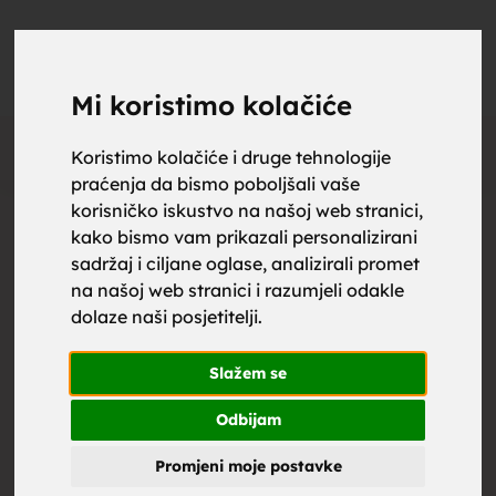
upoznaj
UPOZNAJ
0
Objavi
ZA BRAK
Mi koristimo kolačiće
Oglas
Koristimo kolačiće i druge tehnologije
praćenja da bismo poboljšali vaše
za brak,
korisničko iskustvo na našoj web stranici,
kako bismo vam prikazali personalizirani
sadržaj i ciljane oglase, analizirali promet
na našoj web stranici i razumjeli odakle
dolaze naši posjetitelji.
zene za
Slažem se
Odbijam
Promjeni moje postavke