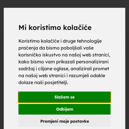
upoznaj
UPOZNAJ
0
Objavi
ZA BRAK
Mi koristimo kolačiće
Oglas
Koristimo kolačiće i druge tehnologije
praćenja da bismo poboljšali vaše
za brak,
korisničko iskustvo na našoj web stranici,
kako bismo vam prikazali personalizirani
sadržaj i ciljane oglase, analizirali promet
na našoj web stranici i razumjeli odakle
dolaze naši posjetitelji.
zene za
Slažem se
Odbijam
Promjeni moje postavke