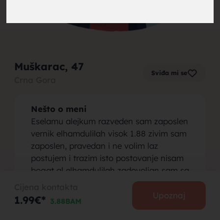
brak,
Muškarac
, 47
Sviđa mi se
Crna Gora
muskarci
Nešto o meni
Eselamu alejkum razveden sam zaposlen
vernik elhamdulilah visok 1.88 zivim sam
zaposlen, pravedan i ne volim laz
postujem i trazim isto postovanje nisam
za brak,
bogat al elhamdulilah zadovoljan sam sa
tim koliko mi Allah dao
Cijena kontakta
Osoba koju tražim
Upoznaj
1.99€*
3.88BAM
Trazim zenu vernicu za brak razvedena
udovica sa djetetom nije problem posto