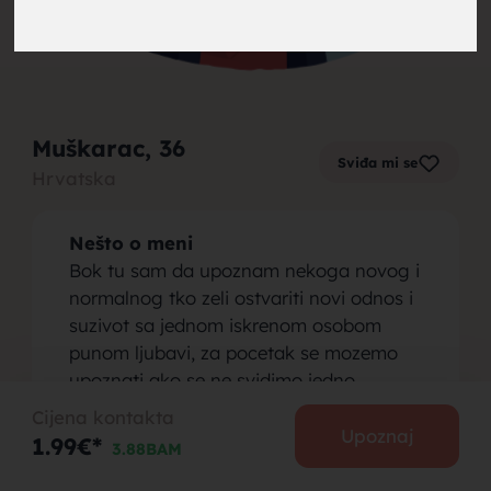
brak,
Muškarac
, 36
Sviđa mi se
Hrvatska
muskarci
Nešto o meni
Bok tu sam da upoznam nekoga novog i
normalnog tko zeli ostvariti novi odnos i
suzivot sa jednom iskrenom osobom
punom ljubavi, za pocetak se mozemo
za brak,
upoznati ako se ne svidimo jedno
drugom uvijek mozemo ostati dobri
Cijena kontakta
prijatelji, jesi li za?
Upoznaj
1.99€*
3.88BAM
Osoba koju tražim
Iskrenu i ozbiljnj djevojku koja zeli