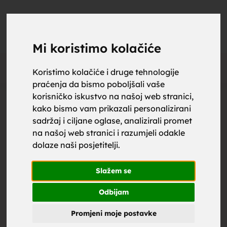
upoznaj
UPOZNAJ
0
Objavi
ZA BRAK
Mi koristimo kolačiće
Oglas
Koristimo kolačiće i druge tehnologije
praćenja da bismo poboljšali vaše
za brak,
korisničko iskustvo na našoj web stranici,
kako bismo vam prikazali personalizirani
sadržaj i ciljane oglase, analizirali promet
na našoj web stranici i razumjeli odakle
dolaze naši posjetitelji.
zene za
Slažem se
Odbijam
Promjeni moje postavke