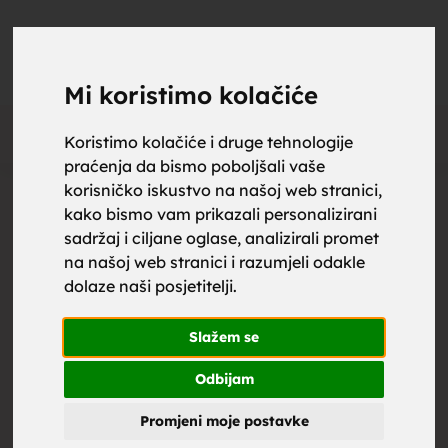
upoznaj
UPOZNAJ
0
Objavi
ZA BRAK
Mi koristimo kolačiće
Oglas
Koristimo kolačiće i druge tehnologije
praćenja da bismo poboljšali vaše
za brak,
korisničko iskustvo na našoj web stranici,
kako bismo vam prikazali personalizirani
sadržaj i ciljane oglase, analizirali promet
na našoj web stranici i razumjeli odakle
dolaze naši posjetitelji.
zene za
Slažem se
Odbijam
Promjeni moje postavke