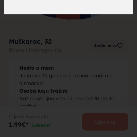
brak,
Muškarac
, 32
Sviđa mi se
Bosna i Hercegovina
muskarci
Nešto o meni
Ja imam 32 godina iz cazina a radim u
njemackoj
Osoba koju tražim
tražim ozbiljnu vezu ili brak od 20 do 40
za brak,
godina
Cijena kontakta
Upoznaj
1.99€*
3.88BAM
PODIJELI