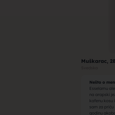
muza za b
brak, devo
Muškarac
, 2
Svedska
Nešto o men
momci za 
Esselamu ale
na arapski j
kafenu kosu 
sam za priću
godinu akobo