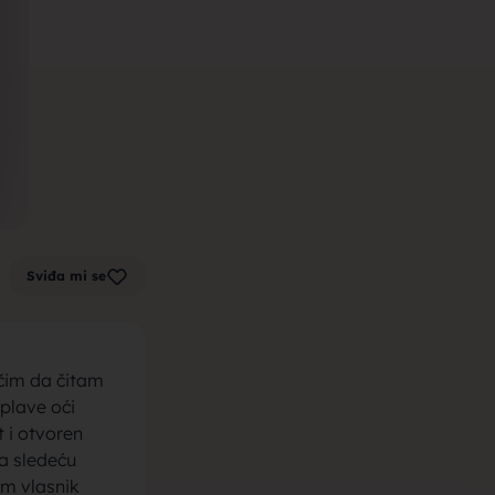
m zenu za
k sa sela,
Sviđa mi se
la, trazim
čim da čitam
plave oći
 i otvoren
a sledeću
am vlasnik