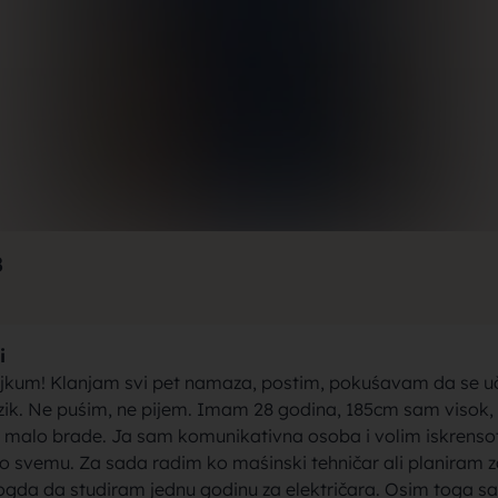
rak, traži
jke za bra
8
i
brak sa se
jkum! Klanjam svi pet namaza, postim, pokuśavam da se u
ezik. Ne puśim, ne pijem. Imam 28 godina, 185cm sam visok, 
i malo brade. Ja sam komunikativna osoba i volim iskrensot
 o svemu. Za sada radim ko maśinski tehničar ali planiram z
gda da studiram jednu godinu za električara. Osim toga s