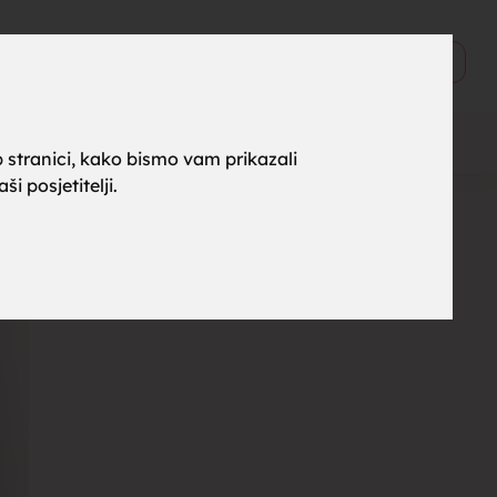
ne za
0
Objavi
 stranici, kako bismo vam prikazali
i posjetitelji.
rak,
, tražim