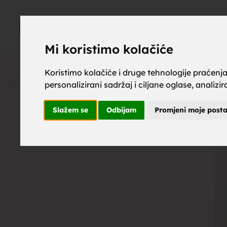
upoznaj z
UPOZNAJ
ZA BRAK
Mi koristimo kolačiće
Koristimo kolačiće i druge tehnologije praćenj
personalizirani sadržaj i ciljane oglase, analizi
brak, mus
Slažem se
Odbijam
Promjeni moje post
upoznavan