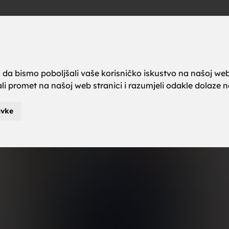
a brak, ze
Oglas
a da bismo poboljšali vaše korisničko iskustvo na našoj web
rali promet na našoj web stranici i razumjeli odakle dolaze naš
karci za b
avke
je za brak