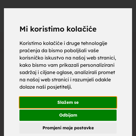
upoznaj
UPOZNAJ
0
Objavi
ZA BRAK
Mi koristimo kolačiće
Oglas
Koristimo kolačiće i druge tehnologije
praćenja da bismo poboljšali vaše
za brak,
korisničko iskustvo na našoj web stranici,
kako bismo vam prikazali personalizirani
sadržaj i ciljane oglase, analizirali promet
na našoj web stranici i razumjeli odakle
dolaze naši posjetitelji.
zene za
Slažem se
Odbijam
Promjeni moje postavke