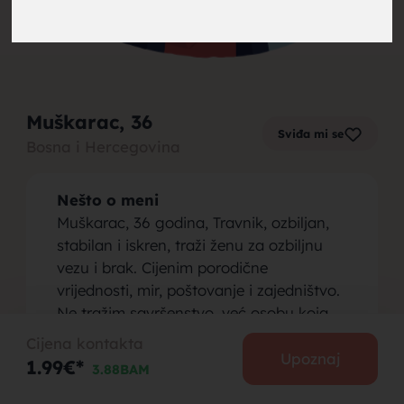
brak,
Muškarac
, 36
Sviđa mi se
Bosna i Hercegovina
muskarci
Nešto o meni
Muškarac, 36 godina, Travnik, ozbiljan,
stabilan i iskren, traži ženu za ozbiljnu
vezu i brak. Cijenim porodične
vrijednosti, mir, poštovanje i zajedništvo.
za brak,
Ne tražim savršenstvo, već osobu koja
zna šta želi i spremna je na iskren odnos,
Cijena kontakta
uz međusobnu podršku i razumijevanje.
Upoznaj
1.99€*
3.88BAM
Volim prirodu, šetnje, jednostavan život i
iskrene razgovore. Radim, samostalan