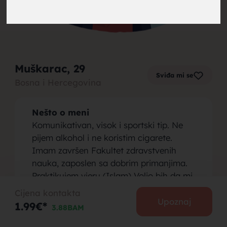
brak,
Muškarac
, 29
Sviđa mi se
Bosna i Hercegovina
muskarci
Nešto o meni
Komunikativan, visok i sportski tip. Ne
pijem alkohol i ne koristim cigarete.
Imam završen Fakultet zdravstvenih
nauka, zaposlen sa dobrim primanjima.
za brak,
Praktikujem vjeru (Islam) Volio bih da mi
se jave djevojke koje praktikuju Islam,
Cijena kontakta
mogu i djevojke sa nikabom.
Upoznaj
1.99€*
3.88BAM
Osoba koju tražim
Tražim djevojku za ozbiljnu vezu,kasnije