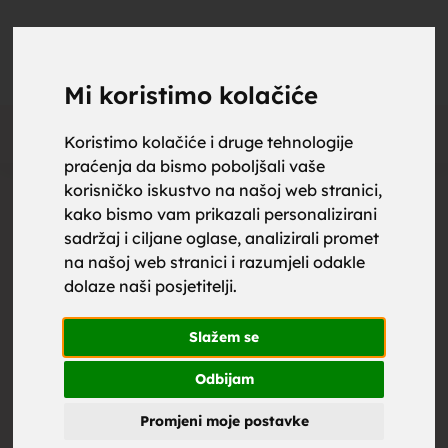
upoznaj
UPOZNAJ
0
Objavi
ZA BRAK
Mi koristimo kolačiće
Oglas
Koristimo kolačiće i druge tehnologije
praćenja da bismo poboljšali vaše
za brak,
korisničko iskustvo na našoj web stranici,
kako bismo vam prikazali personalizirani
sadržaj i ciljane oglase, analizirali promet
na našoj web stranici i razumjeli odakle
dolaze naši posjetitelji.
zene za
Slažem se
Odbijam
Promjeni moje postavke