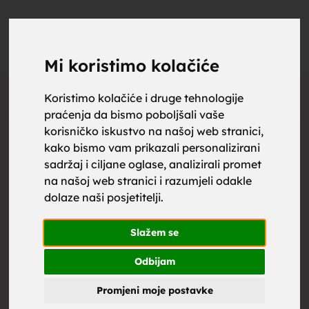
upoznaj
UPOZNAJ
0
Objavi
ZA BRAK
Mi koristimo kolačiće
Oglas
Koristimo kolačiće i druge tehnologije
praćenja da bismo poboljšali vaše
za brak,
korisničko iskustvo na našoj web stranici,
kako bismo vam prikazali personalizirani
sadržaj i ciljane oglase, analizirali promet
na našoj web stranici i razumjeli odakle
dolaze naši posjetitelji.
zene za
Slažem se
Odbijam
Promjeni moje postavke