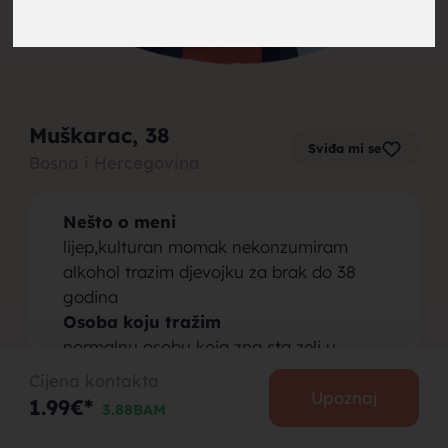
brak,
Muškarac
, 38
Sviđa mi se
Bosna i Hercegovina
muskarci
Nešto o meni
lijep,kulturan momak nekonzumiram
alkohol trazim djevojku za brak do 38
godina
Osoba koju tražim
za brak,
normalnu osobu koja zna sta zeli u
zivotu
Cijena kontakta
Upoznaj
1.99€*
3.88BAM
PODIJELI