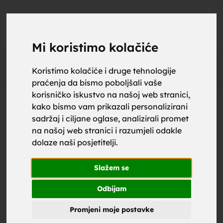
upoznaj
UPOZNAJ
0
Objavi
ZA BRAK
Mi koristimo kolačiće
Oglas
Koristimo kolačiće i druge tehnologije
praćenja da bismo poboljšali vaše
za brak,
korisničko iskustvo na našoj web stranici,
kako bismo vam prikazali personalizirani
sadržaj i ciljane oglase, analizirali promet
na našoj web stranici i razumjeli odakle
dolaze naši posjetitelji.
zene za
Slažem se
Odbijam
Promjeni moje postavke