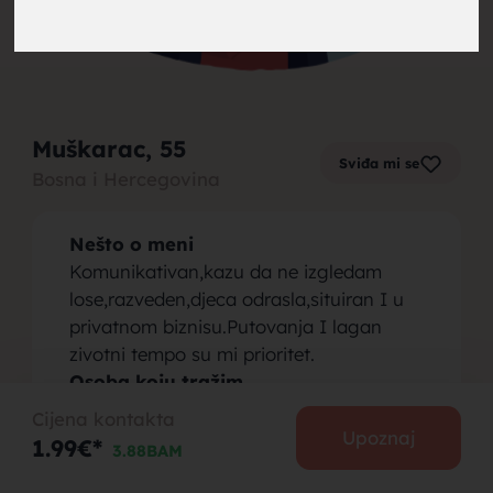
brak,
Muškarac
, 55
Sviđa mi se
Bosna i Hercegovina
muskarci
Nešto o meni
Komunikativan,kazu da ne izgledam
lose,razveden,djeca odrasla,situiran I u
privatnom biznisu.Putovanja I lagan
zivotni tempo su mi prioritet.
za brak,
Osoba koju tražim
Osoba tihe naravi ,lijepa ,koja je spremna
Cijena kontakta
da plovi kroz zivot lagano,dobrodosla je.
Upoznaj
1.99€*
3.88BAM
Tersovi I one koje ne znaju sta zele,nek
me zaobidju