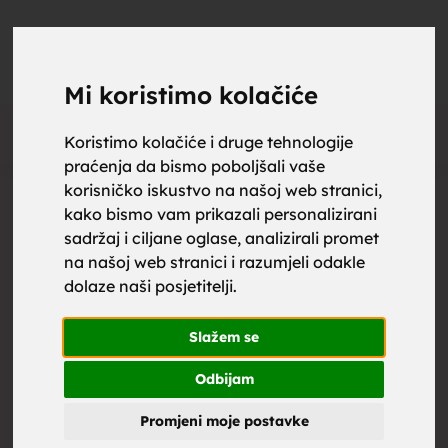
upoznaj
UPOZNAJ
0
Objavi
ZA BRAK
Mi koristimo kolačiće
Oglas
Koristimo kolačiće i druge tehnologije
praćenja da bismo poboljšali vaše
za brak,
korisničko iskustvo na našoj web stranici,
kako bismo vam prikazali personalizirani
sadržaj i ciljane oglase, analizirali promet
na našoj web stranici i razumjeli odakle
dolaze naši posjetitelji.
zene za
Slažem se
Odbijam
Promjeni moje postavke