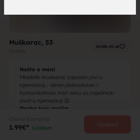
brak,
Muškarac
, 53
Sviđa mi se
Ostalo
muskarci
Nešto o meni
Mladolik muskarac zaposlen,zivi u
njemackoj... iskren,dobrodusan i
komunikativan trazi zenu za zajednicki
zivot u njemackoj 😉
za brak,
Osoba koju tražim
Zena od 38-50 godina..iskrena vjerna i
Cijena kontakta
dobrodusna
Upoznaj
1.99€*
3.88BAM