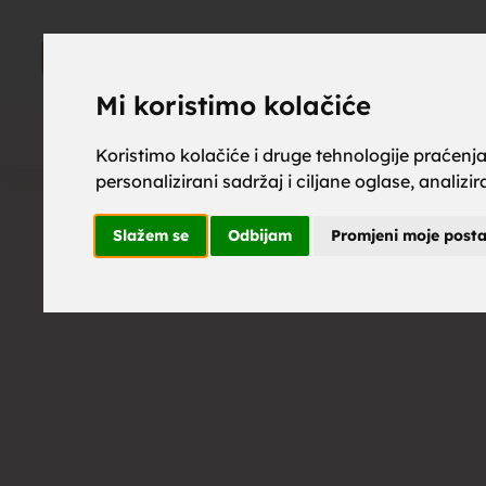
upoznaj z
UPOZNAJ
ZA BRAK
Mi koristimo kolačiće
Koristimo kolačiće i druge tehnologije praćenj
personalizirani sadržaj i ciljane oglase, analizi
brak, mus
Slažem se
Odbijam
Promjeni moje post
upoznavan