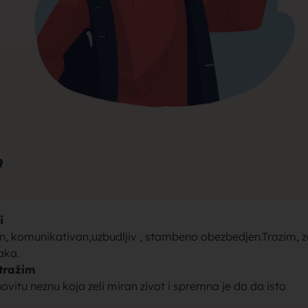
rak, traži
jke za bra
9
i
brak sa se
, komunikativan,uzbudljiv , stambeno obezbedjen.Trazim, 
raka.
tražim
itu neznu koja zeli miran zivot i spremna je da da isto