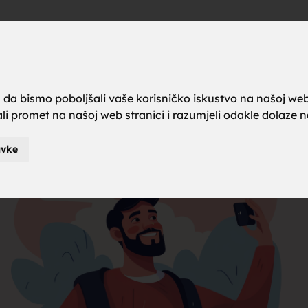
a brak, ze
Oglas
a da bismo poboljšali vaše korisničko iskustvo na našoj web
rali promet na našoj web stranici i razumjeli odakle dolaze naš
karci za b
avke
je za brak