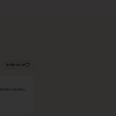
m zenu za
k sa sela,
Sviđa mi se
la, trazim
zensku osobu,