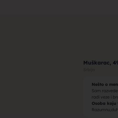
muza za b
brak, devo
Muškarac
, 4
Srbija
Nešto o men
momci za 
Sam razveden
radi veze i b
Osoba koju 
Razumnu,duhov