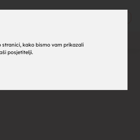
ne za
0
Objavi
 stranici, kako bismo vam prikazali
i posjetitelji.
rak,
, tražim