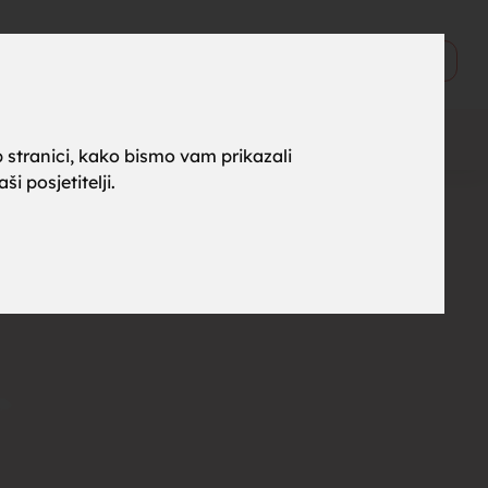
ne za
0
Objavi
 stranici, kako bismo vam prikazali
i posjetitelji.
rak,
, tražim