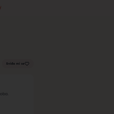
m zenu za
k sa sela,
Sviđa mi se
la, trazim
soba.