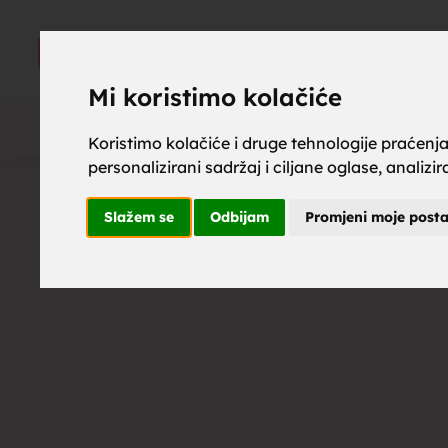
upoznaj z
UPOZNAJ
ZA BRAK
Mi koristimo kolačiće
Koristimo kolačiće i druge tehnologije praćenj
personalizirani sadržaj i ciljane oglase, analizi
brak, mus
Slažem se
Odbijam
Promjeni moje post
upoznavan