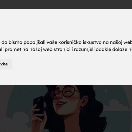
a brak, ze
Oglas
a da bismo poboljšali vaše korisničko iskustvo na našoj web
rali promet na našoj web stranici i razumjeli odakle dolaze naš
karci za b
avke
je za brak