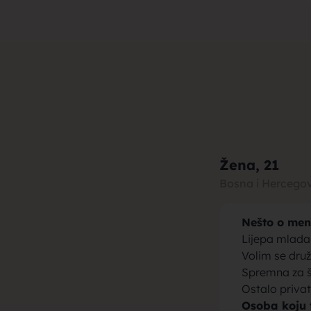
muza za b
brak, devo
Žena
, 21
Bosna i Hercego
Nešto o men
momci za 
Lijepa mlada
Volim se druž
Spremna za š
Ostalo priva
Osoba koju 