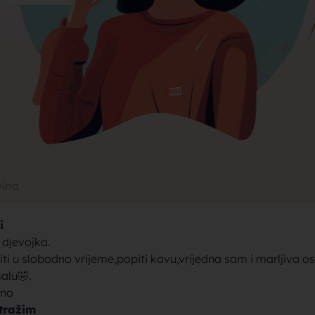
rak, traži
jke za bra
vina
i
brak sa se
 djevojka.
iti u slobodno vrijeme,popiti kavu,vrijedna sam i marljiva o
alu🤣.
tno
tražim