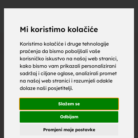
upoznaj
UPOZNAJ
0
Objavi
ZA BRAK
Mi koristimo kolačiće
Oglas
Koristimo kolačiće i druge tehnologije
praćenja da bismo poboljšali vaše
za brak,
korisničko iskustvo na našoj web stranici,
kako bismo vam prikazali personalizirani
sadržaj i ciljane oglase, analizirali promet
na našoj web stranici i razumjeli odakle
dolaze naši posjetitelji.
zene za
Slažem se
Odbijam
Promjeni moje postavke