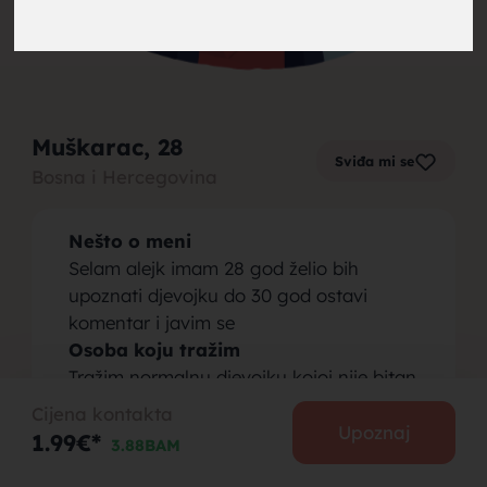
brak,
Muškarac
, 28
Sviđa mi se
Bosna i Hercegovina
muskarci
Nešto o meni
Selam alejk imam 28 god želio bih
upoznati djevojku do 30 god ostavi
komentar i javim se
Osoba koju tražim
za brak,
Tražim normalnu djevojku kojoj nije bitan
samo interes koja zna da voli
Cijena kontakta
Upoznaj
1.99€*
3.88BAM
PODIJELI