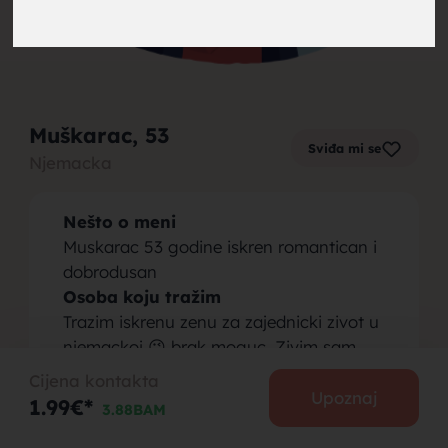
brak,
Muškarac
, 53
Sviđa mi se
Njemacka
muskarci
Nešto o meni
Muskarac 53 godine iskren romantican i
dobrodusan
Osoba koju tražim
Trazim iskrenu zenu za zajednicki zivot u
za brak,
njemackoj 😉 brak moguc. Zivim sam
Cijena kontakta
Upoznaj
1.99€*
3.88BAM
PODIJELI