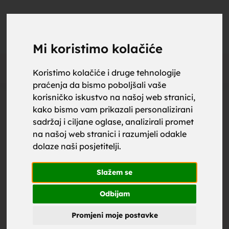
upoznaj
UPOZNAJ
0
Objavi
ZA BRAK
Mi koristimo kolačiće
Oglas
Koristimo kolačiće i druge tehnologije
praćenja da bismo poboljšali vaše
za brak,
korisničko iskustvo na našoj web stranici,
kako bismo vam prikazali personalizirani
sadržaj i ciljane oglase, analizirali promet
na našoj web stranici i razumjeli odakle
dolaze naši posjetitelji.
zene za
Slažem se
Odbijam
Promjeni moje postavke