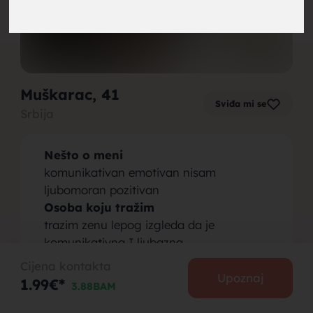
brak,
Muškarac
, 41
Sviđa mi se
Srbija
muskarci
Nešto o meni
komunikativan emotivan nisam
ljubomoran pozitivan
Osoba koju tražim
trazim zenu lepog izgleda da je
za brak,
komunikativna I ljubazna
Cijena kontakta
Upoznaj
1.99€*
3.88BAM
PODIJELI