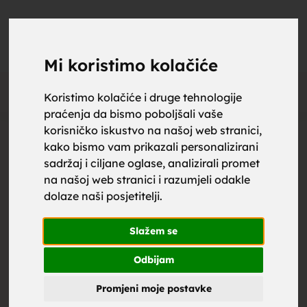
upoznaj
UPOZNAJ
0
Objavi
ZA BRAK
Mi koristimo kolačiće
Oglas
Koristimo kolačiće i druge tehnologije
praćenja da bismo poboljšali vaše
za brak,
korisničko iskustvo na našoj web stranici,
kako bismo vam prikazali personalizirani
sadržaj i ciljane oglase, analizirali promet
na našoj web stranici i razumjeli odakle
dolaze naši posjetitelji.
zene za
Slažem se
Odbijam
Promjeni moje postavke