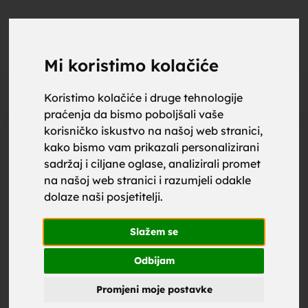
upoznaj
UPOZNAJ
0
Objavi
ZA BRAK
Mi koristimo kolačiće
Oglas
Koristimo kolačiće i druge tehnologije
praćenja da bismo poboljšali vaše
za brak,
korisničko iskustvo na našoj web stranici,
kako bismo vam prikazali personalizirani
sadržaj i ciljane oglase, analizirali promet
na našoj web stranici i razumjeli odakle
dolaze naši posjetitelji.
zene za
Slažem se
Odbijam
Promjeni moje postavke