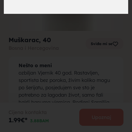
brak,
Muškarac
, 40
Sviđa mi se
Bosna i Hercegovina
muskarci
Nešto o meni
ozbiljan Vjernik 40 god. Rastavljen,
sportista bez poroka, živim koliko mogu
po šerijatu, posjedujem sve sto je
potrebno za lagodan život, samo fali
za brak,
hairli hanuma vjernica. Rodjeni Sarajlija,
zaposlen već dugi niz godina kao
Cijena kontakta
Menadjer prodaje u jednoj firmi.
Upoznaj
1.99€*
3.88BAM
Bavim se bodybuildingom, streljaštvom,
alpinizmom vise rekreativno.