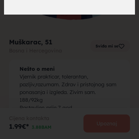
brak,
Muškarac
, 51
Sviđa mi se
Bosna i Hercegovina
muskarci
Nešto o meni
Vjernik prakticar, tolerantan,
pazljiv,razumam. Zdrav i pristojnog sam
ponasanja i izgleda. Zivim sam.
188/92kg
za brak,
Rastavljen prije 7 god
Nikad se nisam drogirao niti pio alkohol.
Cijena kontakta
Ne kockam ,niti idem po kafanama.
Upoznaj
1.99€*
3.88BAM
Mrzim tetovaze.
Zivim u Mostaru.