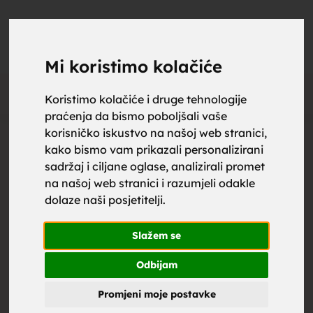
upoznaj
UPOZNAJ
0
Objavi
ZA BRAK
Mi koristimo kolačiće
Oglas
Koristimo kolačiće i druge tehnologije
praćenja da bismo poboljšali vaše
za brak,
korisničko iskustvo na našoj web stranici,
kako bismo vam prikazali personalizirani
sadržaj i ciljane oglase, analizirali promet
na našoj web stranici i razumjeli odakle
dolaze naši posjetitelji.
zene za
Slažem se
Odbijam
Promjeni moje postavke