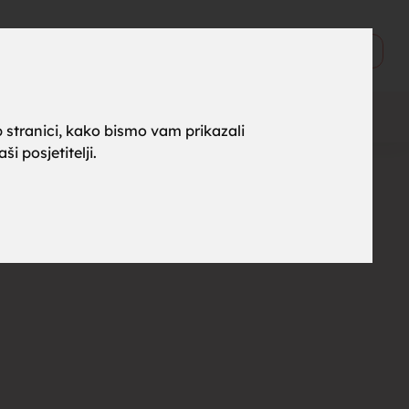
ne za
0
Objavi
 stranici, kako bismo vam prikazali
i posjetitelji.
rak,
, tražim