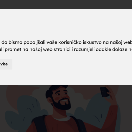
a brak, ze
Oglas
a da bismo poboljšali vaše korisničko iskustvo na našoj web
rali promet na našoj web stranici i razumjeli odakle dolaze naš
karci za b
avke
je za brak