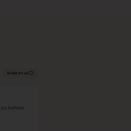
m zenu za
k sa sela,
Sviđa mi se
la, trazim
 po kafana.