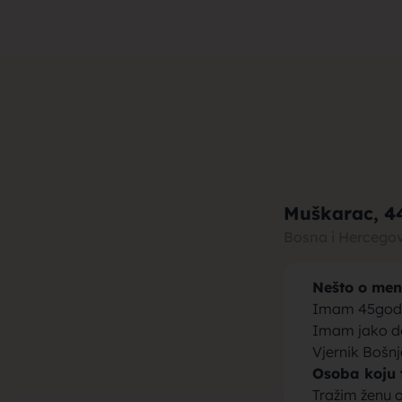
muza za b
brak, devo
Muškarac
, 4
Bosna i Hercego
Nešto o men
momci za 
Imam 45god.
Imam jako d
Vjernik Bošnj
Osoba koju 
Tražim ženu 