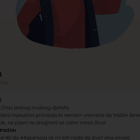
rak, traži
jke za bra
4
vina
i
brak sa se
Otac jednog muškog djeteta
obra mjesečna primanja.Al nemam vremena da tražim žene
ak, ne pijem ne drogirani se vidim miran život
tražim
od 40 do 44god koja će mi biti nada da život ima smisla