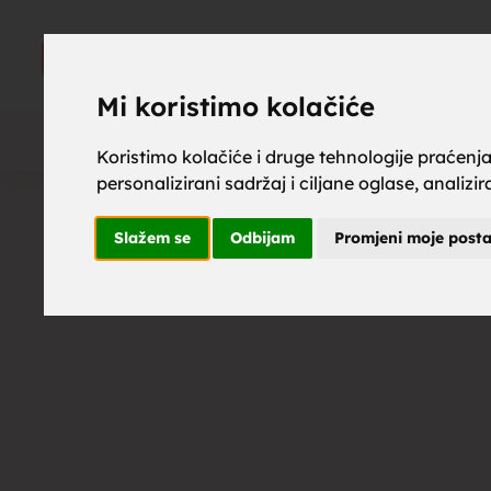
upoznaj z
UPOZNAJ
ZA BRAK
Mi koristimo kolačiće
Koristimo kolačiće i druge tehnologije praćenj
personalizirani sadržaj i ciljane oglase, analizi
brak, mus
Slažem se
Odbijam
Promjeni moje post
upoznavan