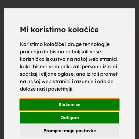
upoznaj
UPOZNAJ
0
Objavi
ZA BRAK
Mi koristimo kolačiće
Oglas
Koristimo kolačiće i druge tehnologije
praćenja da bismo poboljšali vaše
za brak,
korisničko iskustvo na našoj web stranici,
kako bismo vam prikazali personalizirani
sadržaj i ciljane oglase, analizirali promet
na našoj web stranici i razumjeli odakle
dolaze naši posjetitelji.
zene za
Slažem se
Odbijam
Promjeni moje postavke