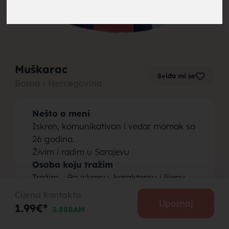
brak,
Muškarac
Sviđa mi se
Bosna i Hercegovina
muskarci
Nešto o meni
Iskren, komunikativan i vedar momak sa
26 godina.
Živim i radim u Sarajevu
Osoba koju tražim
za brak,
Tražim .. Pa iskrenu, karakternu i lijepu
djevojku.
Cijena kontakta
Upoznaj
1.99€*
3.88BAM
PODIJELI