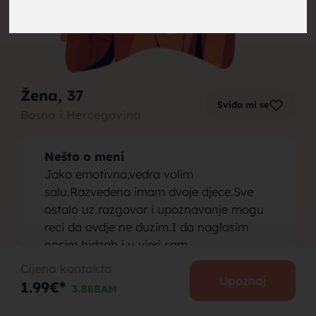
brak,
Žena
, 37
Sviđa mi se
Bosna i Hercegovina
muskarci
Nešto o meni
Jako emotivna,vedra volim
salu.Razvedena imam dvoje djece.Sve
ostalo uz razgovor i upoznavanje mogu
reci da ovdje ne duzim.I da naglasim
za brak,
nosim hidzab i u vjeri sam.
Osoba koju tražim
Cijena kontakta
Trazim razumnog partnera koji ce
Upoznaj
1.99€*
3.88BAM
prihvatiti moju djecu i pomoci mi ih
podici jer sta je zena bez muskoga