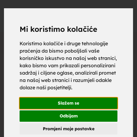
upoznaj
UPOZNAJ
0
Objavi
ZA BRAK
Mi koristimo kolačiće
Oglas
Koristimo kolačiće i druge tehnologije
praćenja da bismo poboljšali vaše
za brak,
korisničko iskustvo na našoj web stranici,
kako bismo vam prikazali personalizirani
sadržaj i ciljane oglase, analizirali promet
na našoj web stranici i razumjeli odakle
dolaze naši posjetitelji.
zene za
Slažem se
Odbijam
Promjeni moje postavke