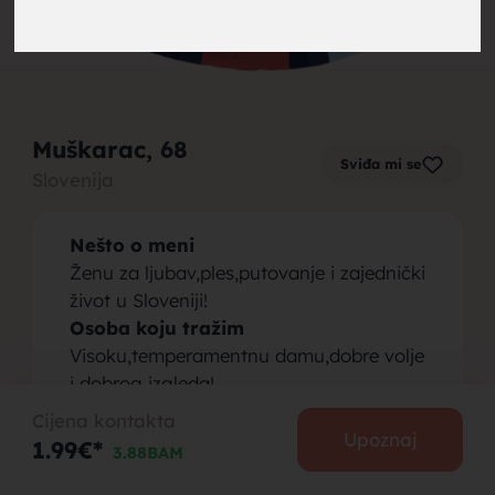
brak,
Muškarac
, 68
Sviđa mi se
Slovenija
muskarci
Nešto o meni
Ženu za ljubav,ples,putovanje i zajednički
život u Sloveniji!
Osoba koju tražim
Visoku,temperamentnu damu,dobre volje
za brak,
i dobrog izgleda!
Cijena kontakta
Upoznaj
1.99€*
3.88BAM
PODIJELI