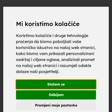
upoznaj
UPOZNAJ
0
Objavi
ZA BRAK
Mi koristimo kolačiće
Oglas
Koristimo kolačiće i druge tehnologije
praćenja da bismo poboljšali vaše
za brak,
korisničko iskustvo na našoj web stranici,
kako bismo vam prikazali personalizirani
sadržaj i ciljane oglase, analizirali promet
na našoj web stranici i razumjeli odakle
dolaze naši posjetitelji.
zene za
Slažem se
Odbijam
Promjeni moje postavke